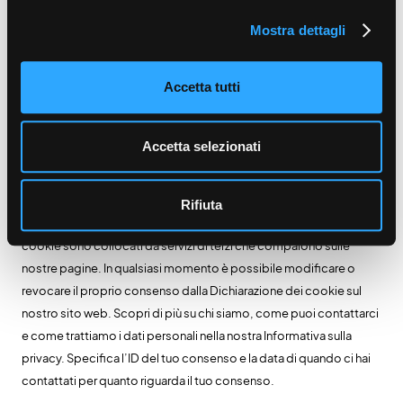
giorni / HTTP)
Mostra dettagli
Informazioni
Accetta tutti
I cookie sono piccoli file di testo che possono essere utilizzati dai
siti web per rendere più efficiente l'esperienza per l'utente. La
Accetta selezionati
legge afferma che possiamo memorizzare i cookie sul tuo
dispositivo se sono strettamente necessari per il funzionamento
di questo sito. Per tutti gli altri tipi di cookie abbiamo bisogno del
Rifiuta
tuo consenso. Questo sito utilizza diversi tipi di cookie. Alcuni
cookie sono collocati da servizi di terzi che compaiono sulle
nostre pagine. In qualsiasi momento è possibile modificare o
revocare il proprio consenso dalla Dichiarazione dei cookie sul
nostro sito web. Scopri di più su chi siamo, come puoi contattarci
e come trattiamo i dati personali nella nostra Informativa sulla
privacy. Specifica l’ID del tuo consenso e la data di quando ci hai
contattati per quanto riguarda il tuo consenso.