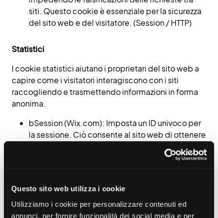
siti. Questo cookie è essenziale per la sicurezza
del sito web e del visitatore. (Session / HTTP)
Statistici
I cookie statistici aiutano i proprietari del sito web a
capire come i visitatori interagiscono con i siti
raccogliendo e trasmettendo informazioni in forma
anonima.
bSession (Wix.com): Imposta un ID univoco per
la sessione. Ciò consente al sito web di ottenere
dati sul comportamento dei visitatori a fini
statistici. (1 giorno / HTTP)
fedops.logger.defaultOverrides
(www.formules.it): Registra dati statistici sul
Questo sito web utilizza i cookie
comportamento dei utenti sul sito web. Questi
Utilizziamo i cookie per personalizzare contenuti ed
vengono utilizzati per l'analisi interna
annunci, per fornire funzionalità dei social media e per