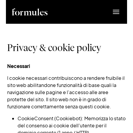
WHO WE ARE
Privacy & cookie policy
EXPERTISES
PROJECTS
Research
Necessari
CONTACT
I cookie necessari contribuiscono a rendere fruibile il
sito web abilitandone funzionalità di base quali la
Consulting
navigazione sulle pagine e l'accesso alle aree
protette del sito. Il sito web non è in grado di
funzionare correttamente senza questi cookie.
Production
CookieConsent (Cookiebot): Memorizza lo stato
del consenso ai cookie dell'utente per il
dominio corrente (1 anno / HTTP)